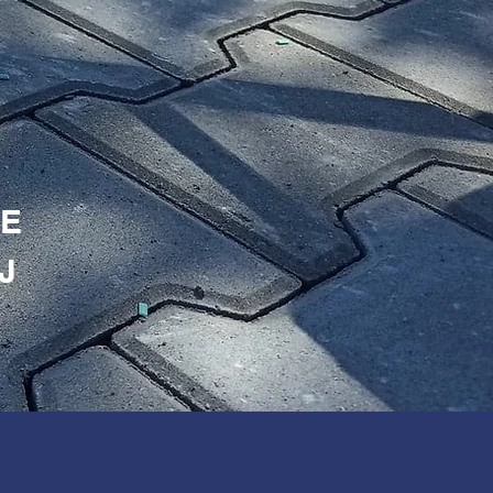
E
J
U