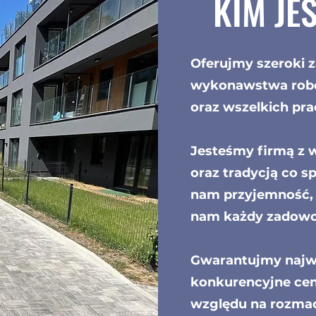
KIM JE
Oferujmy szeroki z
wykonawstwa robó
oraz wszelkich pra
Jesteśmy firmą z 
oraz tradycją co s
nam przyjemność, 
nam każdy zadowol
Gwarantujmy najw
konkurencyjne ceny
względu na rozma