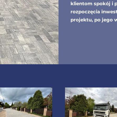
klientom spokój i
rozpoczęcia inwest
projektu, po jego 